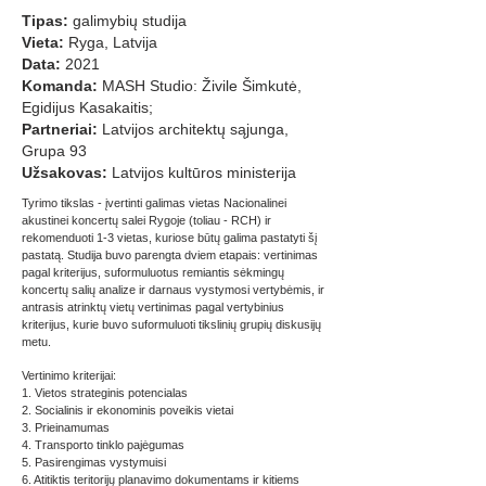
Tipas:
galimybių studija
Vieta:
Ryga, Latvija
Data:
2021
Komanda:
MASH Studio: Živile Šimkutė,
Egidijus Kasakaitis;
Partneriai:
Latvijos architektų sąjunga,
Grupa 93
Užsakovas:
Latvijos kultūros ministerija
Tyrimo tikslas - įvertinti galimas vietas Nacionalinei
akustinei koncertų salei Rygoje (toliau - RCH) ir
rekomenduoti 1-3 vietas, kuriose būtų galima pastatyti šį
pastatą. Studija buvo parengta dviem etapais: vertinimas
pagal kriterijus, suformuluotus remiantis sėkmingų
koncertų salių analize ir darnaus vystymosi vertybėmis, ir
antrasis atrinktų vietų vertinimas pagal vertybinius
kriterijus, kurie buvo suformuluoti tikslinių grupių diskusijų
metu.
Vertinimo kriterijai:
1. Vietos strateginis potencialas
2. Socialinis ir ekonominis poveikis vietai
3. Prieinamumas
4. Transporto tinklo pajėgumas
5. Pasirengimas vystymuisi
6. Atitiktis teritorijų planavimo dokumentams ir kitiems