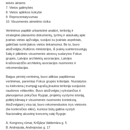
teisės aktams
7. Vietos galimybės
8. Vietos aplinkos kokybė
9. Reprezentatyvumas
10. Visuomenės atmetimo rizika
Vertinimus papildė urbanistinė analizė, teritorijų ir
strateginio planavimo dokumentų, tyrimų ir ataskaitų apie
įvairias vietas apžvalga, susijusi su įvairiais aspektais,
galinčiais turėti įtakos vietos tinkamumui. Be to, buvo
atsižvelgta į Kultūros ministerijos, iš įvairių suinteresuotųjų
šalių ir pilietinės visuomenės atstovų sudarytos Fokus
grupės, Latvijos architektų asociacijos, Latvijos
kraštovaizdžio architektų asociacijos nuomones ir
rekomendacijas.
Baigus pirminį vertinimą, buvo atliktas papildomas
vertinimas, paremtas Fokus grupės kriterijais. Nustatytos
su kiekviena į trumpąjį sąrašą įtraukta teritorija susijusios
raudonos vėliavėlės. Buvo atsižvelgta į vykstančius ir
planuojamus pokyčius Rygoje, projektų vystymo istoriją,
politinį klimatą ir visuomenės nuomonės kontekstą.
Atsižvelgiant į visa tai, buvo rekomenduotos trys vietovės
(be konkrečios eilės), kuriose būtų galima vystyti
Nacionalinę akustinę koncertų salę Rygoje:
A. Kongresų rūmai, Krišjāņa Valdemāra g. 5
B. Andrejsala, Andrejostas g. 17