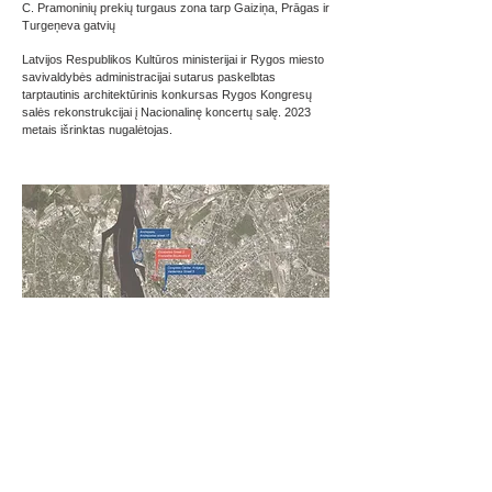
C. Pramoninių prekių turgaus zona tarp Gaiziņa, Prāgas ir
Turgeņeva gatvių
Latvijos Respublikos Kultūros ministerijai ir Rygos miesto
savivaldybės administracijai sutarus paskelbtas
tarptautinis architektūrinis konkursas Rygos Kongresų
salės rekonstrukcijai į Nacionalinę koncertų salę. 2023
metais išrinktas nugalėtojas.
ASSESMENT REPORT