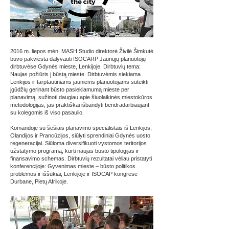
2016 m. liepos mėn. MASH Studio direktorė Živilė Šimkutė
buvo pakviesta dalyvauti ISOCARP Jaunųjų planuotojų
dirbtuvėse Gdynės mieste, Lenkijoje. Dirbtuvių tema:
Naujas požiūris į būstą mieste. Dirbtuvėmis siekiama
Lenkijos ir tarptautiniams jauniems planuotojams suteikti
įgūdžių gerinant būsto pasiekiamumą mieste per
planavimą, sužinoti daugiau apie šiuolaikinės miestokūros
metodologijas, jas praktiškai išbandyti bendradarbiaujant
su kolegomis iš viso pasaulio.
Komandoje su šešiais planavimo specialistais iš Lenkijos,
Olandijos ir Prancūzijos, siūlyti sprendiniai Gdynės uosto
regeneracijai. Siūloma diversifikuoti vystomos teritorijos
užstatymo programą, kurti naujas būsto tipologijas ir
finansavimo schemas. Dirbtuvių rezultatai vėliau pristatyti
konferencijoje: Gyvenimas mieste – būsto politikos
problemos ir iššūkiai, Lenkijoje ir ISOCAP kongrese
Durbane, Pietų Afrikoje.