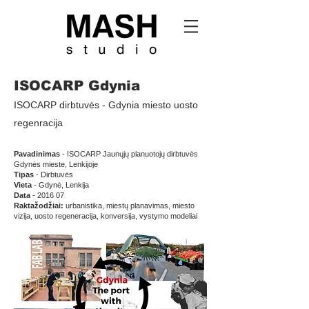
ISOCARP Gdynia
ISOCARP dirbtuvės - Gdynia miesto uosto
regenracija
Pavadinimas
- ISOCARP Jaunųjų planuotojų dirbtuvės
Gdynės mieste, Lenkijoje
Tipas
- Dirbtuvės
Vieta
- Gdynė, Lenkija
Data
- 2016 07
Raktažodžiai:
urbanistika, miestų planavimas, miesto
vizija, uosto regeneracija, konversija, vystymo modeliai