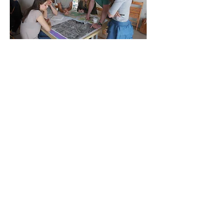
< Atgal į projektus