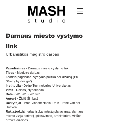
Darnaus miesto vystymo
link
Urbanistikos magistro darbas
Pavadinimas
- Darnaus miesto vystymo link
Tipas
- Magistro darbas
Teorinis pagrindas: Vystymo politika per dizainą (En.
"Policy by design")
Institucija
- Delfto Technologijos Universitetas
Vieta
- Delftas, Nyderlandai
Data
-
2015 01 - 2016 01
Autorė
- Živilė Šimkutė
Dėstytojai
- Prof. Vincent Nadin, Dr. ir. Frank van der
Hoeven
Raktažodžiai:
urbanistika, miestų planavimas, darnaus
miesto vizija, teritorijų planavimas, architektūra, viešos
erdvės dizainas