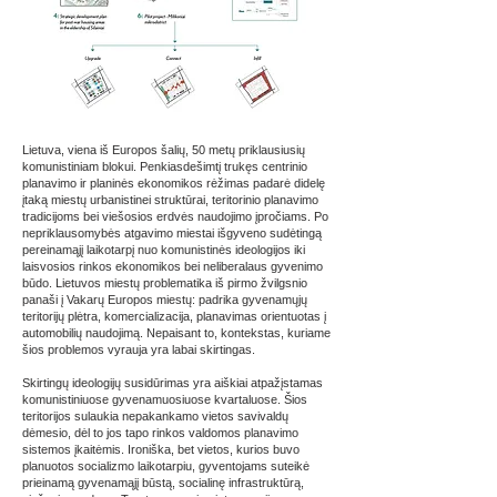
Lietuva, viena iš Europos šalių, 50 metų priklausiusių
komunistiniam blokui. Penkiasdešimtį trukęs centrinio
planavimo ir planinės ekonomikos rėžimas padarė didelę
įtaką miestų urbanistinei struktūrai, teritorinio planavimo
tradicijoms bei viešosios erdvės naudojimo įpročiams. Po
nepriklausomybės atgavimo miestai išgyveno sudėtingą
pereinamąjį laikotarpį nuo komunistinės ideologijos iki
laisvosios rinkos ekonomikos bei neliberalaus gyvenimo
būdo. Lietuvos miestų problematika iš pirmo žvilgsnio
panaši į Vakarų Europos miestų: padrika gyvenamųjų
teritorijų plėtra, komercializacija, planavimas orientuotas į
automobilių naudojimą. Nepaisant to, kontekstas, kuriame
šios problemos vyrauja yra labai skirtingas.
Skirtingų ideologijų susidūrimas yra aiškiai atpažįstamas
komunistiniuose gyvenamuosiuose kvartaluose. Šios
teritorijos sulaukia nepakankamo vietos savivaldų
dėmesio, dėl to jos tapo rinkos valdomos planavimo
sistemos įkaitėmis. Ironiška, bet vietos, kurios buvo
planuotos socializmo laikotarpiu, gyventojams suteikė
prieinamą gyvenamąjį būstą, socialinę infrastruktūrą,