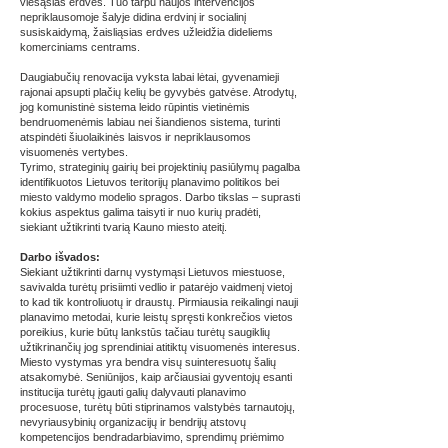
viešąsias erdves. Tuo tarpu naujos intervencijos
nepriklausomoje šalyje didina erdvinį ir socialinį
susiskaidymą, žaisliąsias erdves užleidžia dideliems
komerciniams centrams.
Daugiabučių renovacija vyksta labai lėtai, gyvenamieji
rajonai apsupti plačių kelių be gyvybės gatvėse. Atrodytų,
jog komunistinė sistema leido rūpintis vietinėmis
bendruomenėmis labiau nei šiandienos sistema, turinti
atspindėti šiuolaikinės laisvos ir nepriklausomos
visuomenės vertybes.
Tyrimo, strateginių gairių bei projektinių pasiūlymų pagalba
identifikuotos Lietuvos teritorijų planavimo politikos bei
miesto valdymo modelio spragos. Darbo tikslas – suprasti
kokius aspektus galima taisyti ir nuo kurių pradėti,
siekiant užtikrinti tvarią Kauno miesto ateitį.
Darbo išvados:
Siekiant užtikrinti darnų vystymąsi Lietuvos miestuose,
savivalda turėtų prisiimti vedlio ir patarėjo vaidmenį vietoj
to kad tik kontroliuotų ir draustų. Pirmiausia reikalingi nauji
planavimo metodai, kurie leistų spręsti konkrečios vietos
poreikius, kurie būtų lankstūs tačiau turėtų saugiklių
užtikrinančių jog sprendiniai atitiktų visuomenės interesus.
Miesto vystymas yra bendra visų suinteresuotų šalių
atsakomybė. Seniūnijos, kaip arčiausiai gyventojų esanti
institucija turėtų įgauti galių dalyvauti planavimo
procesuose, turėtų būti stiprinamos valstybės tarnautojų,
nevyriausybinių organizacijų ir bendrijų atstovų
kompetencijos bendradarbiavimo, sprendimų priėmimo