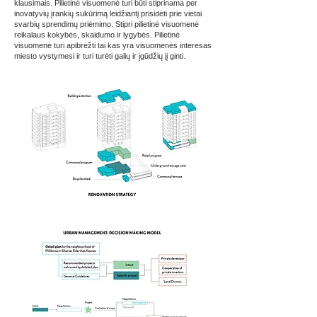
klausimais. Pilietinė visuomenė turi būti stiprinama per
inovatyvių įrankių sukūrimą leidžiantį prisidėti prie vietai
svarbių sprendimų priėmimo. Stipri pilietinė visuomenė
reikalaus kokybės, skaidumo ir lygybės. Pilietinė
visuomenė turi apibrėžti tai kas yra visuomenės interesas
miesto vystymesi ir turi turėti galių ir įgūdžių jį ginti.