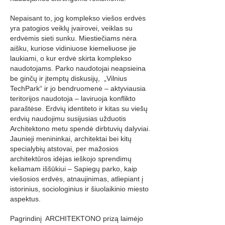
Nepaisant to, jog komplekso viešos erdvės
yra patogios veiklų įvairovei, veiklas su
erdvėmis sieti sunku. Miestiečiams nėra
aišku, kuriose vidiniuose kiemeliuose jie
laukiami, o kur erdvė skirta komplekso
naudotojams. Parko naudotojai neapsieina
be ginčų ir įtemptų diskusijų, „Vilnius
TechPark“ ir jo bendruomenė – aktyviausia
teritorijos naudotoja – laviruoja konflikto
paraštėse. Erdvių identiteto ir kitas su viešų
erdvių naudojimu susijusias užduotis
Architektono metu spendė dirbtuvių dalyviai.
Jaunieji menininkai, architektai bei kitų
specialybių atstovai, per mažosios
architektūros idėjas ieškojo sprendimų
keliamam iššūkiui – Sapiegų parko, kaip
viešosios erdvės, atnaujinimas, atliepiant į
istorinius, sociologinius ir šiuolaikinio miesto
aspektus.
Pagrindinį ARCHITEKTONO prizą laimėjo