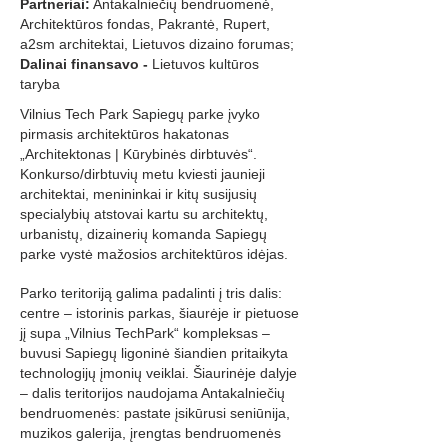
Partneriai:
Antakalniečių bendruomenė,
Architektūros fondas, Pakrantė, Rupert,
a2sm architektai, Lietuvos dizaino forumas;
Dalinai finansavo -
Lietuvos kultūros
taryba
Vilnius Tech Park Sapiegų parke įvyko
pirmasis architektūros hakatonas
„Architektonas | Kūrybinės dirbtuvės“.
Konkurso/dirbtuvių metu kviesti jaunieji
architektai, menininkai ir kitų susijusių
specialybių atstovai kartu su architektų,
urbanistų, dizainerių komanda Sapiegų
parke vystė mažosios architektūros idėjas.
Parko teritoriją galima padalinti į tris dalis:
centre – istorinis parkas, šiaurėje ir pietuose
jį supa „Vilnius TechPark“ kompleksas –
buvusi Sapiegų ligoninė šiandien pritaikyta
technologijų įmonių veiklai. Šiaurinėje dalyje
– dalis teritorijos naudojama Antakalniečių
bendruomenės: pastate įsikūrusi seniūnija,
muzikos galerija, įrengtas bendruomenės