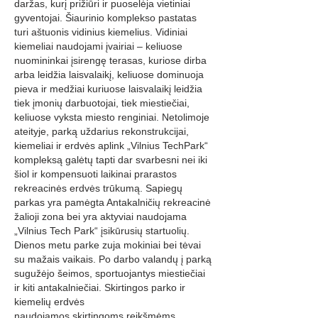
daržas, kurį prižiūri ir puoselėja vietiniai
gyventojai. Šiaurinio komplekso pastatas
turi aštuonis vidinius kiemelius. Vidiniai
kiemeliai naudojami įvairiai – keliuose
nuomininkai įsirengę terasas, kuriose dirba
arba leidžia laisvalaikį, keliuose dominuoja
pieva ir medžiai kuriuose laisvalaikį leidžia
tiek įmonių darbuotojai, tiek miestiečiai,
keliuose vyksta miesto renginiai. Netolimoje
ateityje, parką uždarius rekonstrukcijai,
kiemeliai ir erdvės aplink „Vilnius TechPark“
kompleksą galėtų tapti dar svarbesni nei iki
šiol ir kompensuoti laikinai prarastos
rekreacinės erdvės trūkumą. Sapiegų
parkas yra pamėgta Antakalničių rekreacinė
žalioji zona bei yra aktyviai naudojama
„Vilnius Tech Park“ įsikūrusių startuolių.
Dienos metu parke zuja mokiniai bei tėvai
su mažais vaikais. Po darbo valandų į parką
sugužėjo šeimos, sportuojantys miestiečiai
ir kiti antakalniečiai. Skirtingos parko ir
kiemelių erdvės
naudojamos skirtingoms reikšmėms.