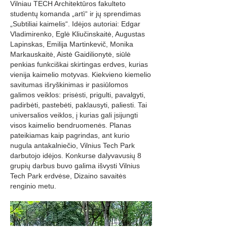
Vilniau TECH Architektūros fakulteto
studentų komanda „artì“ ir jų sprendimas
„Subtiliai kaimelis“. Idėjos autoriai: Edgar
Vladimirenko, Eglė Kliučinskaitė, Augustas
Lapinskas, Emilija Martinkevič, Monika
Markauskaitė, Aistė Gaidilionytė, siūlė
penkias funkciškai skirtingas erdves, kurias
vienija kaimelio motyvas. Kiekvieno kiemelio
savitumas išryškinimas ir pasiūlomos
galimos veiklos: prisėsti, prigulti, pavalgyti,
padirbėti, pastebėti, paklausyti, paliesti. Tai
universalios veiklos, į kurias gali įsijungti
visos kaimelio bendruomenės. Planas
pateikiamas kaip pagrindas, ant kurio
nugula antakalniečio, Vilnius Tech Park
darbutojo idėjos. Konkurse dalyvavusių 8
grupių darbus buvo galima išvysti Vilnius
Tech Park erdvėse, Dizaino savaitės
renginio metu.